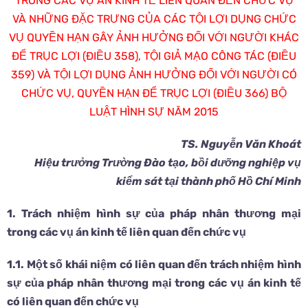
TRONG CÁC VỤ ÁN KINH TẾ LIÊN QUAN ĐẾN CHỨC VỤ
VÀ NHỮNG ĐẶC TRƯNG CỦA CÁC TỘI LỢI DỤNG CHỨC
VỤ QUYỀN HẠN GÂY ẢNH HƯỞNG ĐỐI VỚI NGƯỜI KHÁC
ĐỂ TRỤC LỢI (ĐIỀU 358), TỘI GIẢ MẠO CÔNG TÁC (ĐIỀU
359) VÀ TỘI LỢI DỤNG ẢNH HƯỞNG ĐỐI VỚI NGƯỜI CÓ
CHỨC VỤ, QUYỀN HẠN ĐỂ TRỤC LỢI (ĐIỀU 366) BỘ
LUẬT HÌNH SỰ NĂM 2015
TS. Nguyễn Văn Khoát
Hiệu trưởng Trường Đào tạo, bồi dưỡng nghiệp vụ
kiểm sát tại thành phố Hồ Chí Minh
1. Trách nhiệm hình sự của pháp nhân thương mại
trong các vụ án kinh tế liên quan đến chức vụ
1.1. Một số khái niệm có liên quan đến trách nhiệm hình
sự của pháp nhân thương mại trong các vụ án kinh tế
có liên quan đến chức vụ