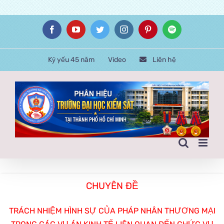
Skip
Facebook
YouTube
Twitter
Instagram
Pinterest
Spotify
to
content
Kỷ yếu 45 năm
Video
Liên hệ
CHUYÊN ĐỀ
TRÁCH NHIỆM HÌNH SỰ CỦA PHÁP NHÂN THƯƠNG MẠI