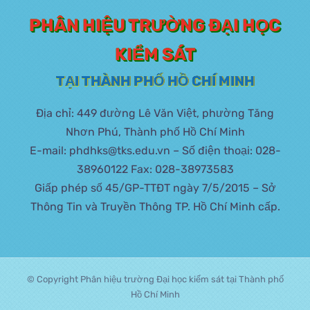
PHÂN HIỆU TRƯỜNG ĐẠI HỌC
KIỂM SÁT
TẠI THÀNH PHỐ HỒ CHÍ MINH
Địa chỉ: 449 đường Lê Văn Việt, phường Tăng
Nhơn Phú, Thành phố Hồ Chí Minh
E-mail: phdhks@tks.edu.vn – Số điện thoại: 028-
38960122 Fax: 028-38973583
Giấp phép số 45/GP-TTĐT ngày 7/5/2015 – Sở
Thông Tin và Truyền Thông TP. Hồ Chí Minh cấp.
© Copyright Phân hiệu trường Đại học kiểm sát tại Thành phố
Hồ Chí Minh