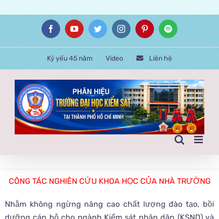
Skip
Facebook
YouTube
Twitter
Instagram
Pinterest
Spotify
to
content
Kỷ yếu 45 năm
Video
Liên hệ
CÔNG TÁC NGHIÊN CỨU KHOA HỌC CỦA NHÀ TRƯỜNG
Nhằm không ngừng nâng cao chất lượng đào tạo, bồi
dưỡng cán bộ cho ngành Kiểm sát nhân dân (KSND) và