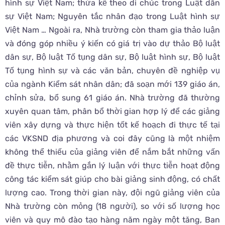
hình sự Việt Nam; thừa kế theo di chúc trong Luật dân
sự Việt Nam; Nguyên tắc nhân đạo trong Luật hình sự
Việt Nam … Ngoài ra, Nhà trường còn tham gia thảo luận
và đóng góp nhiều ý kiến có giá trị vào dự thảo Bộ luật
dân sự, Bộ luật Tố tụng dân sự, Bộ luật hình sự, Bộ luật
Tố tụng hình sự và các văn bản, chuyên đề nghiệp vụ
của ngành Kiểm sát nhân dân; đã soạn mới 139 giáo án,
chỉnh sửa, bổ sung 61 giáo án. Nhà trường đã thường
xuyên quan tâm, phân bổ thời gian hợp lý để các giảng
viên xây dựng và thực hiện tốt kế hoạch đi thực tế tại
các VKSND địa phương và coi đây cũng là một nhiệm
không thể thiếu của giảng viên để nắm bắt những vấn
đề thực tiễn, nhằm gắn lý luận với thực tiễn hoạt động
công tác kiểm sát giúp cho bài giảng sinh động, có chất
lượng cao. Trong thời gian này, đội ngũ giảng viên của
Nhà trường còn mỏng (18 người), so với số lượng học
viên và quy mô đào tạo hàng năm ngày một tăng, Ban