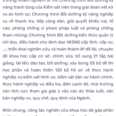
trường, khám nghiệm tử thi; Chương trình Bồi dưỡng kỹ
năng tranh tụng của Kiểm sát viên trong giai đoạn xét xử
vụ án hình sự; Chương trình Bồi dưỡng kỹ năng nghiệp
vụ về thanh tra, tiếp công dân, giải quyết khiếu nại, tố
cáo; phòng chống vi phạm pháp luật và phòng chống
tham nhũng; Chương trình Bồi dưỡng kiến thức quản lý
chỉ đạo, điều hành cho lãnh đạo VKSND cấp tỉnh, cấp vụ;
….; triển khai nghiên cứu và hoàn thành 81 đề tài, chuyên
đề khoa học cấp cơ sở, chỉnh sửa, bổ sung 21 tập bài
giảng, tài liệu đào tạo, bồi dưỡng; xây dựng 05 bộ đề thi
học phần và hoàn thiện 120 bộ hồ sơ về thực hành
nghiệp vụ kiểm sát hình sự, kiểm sát dân sự hành chính,
thực hành nghiệp vụ điều tra…Bên cạnh đó, nhà trường
còn tích cực tham gia góp ý vào các dự thảo luật, văn
bản nghiệp vụ, quy chế, quy định của Ngành.
Nhìn chung, công tác nghiên cứu khoa học đã góp phần