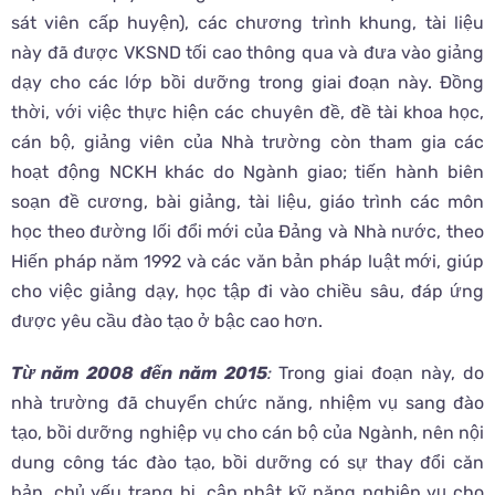
sát viên cấp huyện), các chương trình khung, tài liệu
này đã được VKSND tối cao thông qua và đưa vào giảng
dạy cho các lớp bồi dưỡng trong giai đoạn này. Đồng
thời, với việc thực hiện các chuyên đề, đề tài khoa học,
cán bộ, giảng viên của Nhà trường còn tham gia các
hoạt động NCKH khác do Ngành giao; tiến hành biên
soạn đề cương, bài giảng, tài liệu, giáo trình các môn
học theo đường lối đổi mới của Đảng và Nhà nước, theo
Hiến pháp năm 1992 và các văn bản pháp luật mới, giúp
cho việc giảng dạy, học tập đi vào chiều sâu, đáp ứng
được yêu cầu đào tạo ở bậc cao hơn.
Từ năm 2008 đến năm 2015
:
Trong giai đoạn này, do
nhà trường đã chuyển chức năng, nhiệm vụ sang đào
tạo, bồi dưỡng nghiệp vụ cho cán bộ của Ngành, nên nội
dung công tác đào tạo, bồi dưỡng có sự thay đổi căn
bản, chủ yếu trang bị, cập nhật kỹ năng nghiệp vụ cho