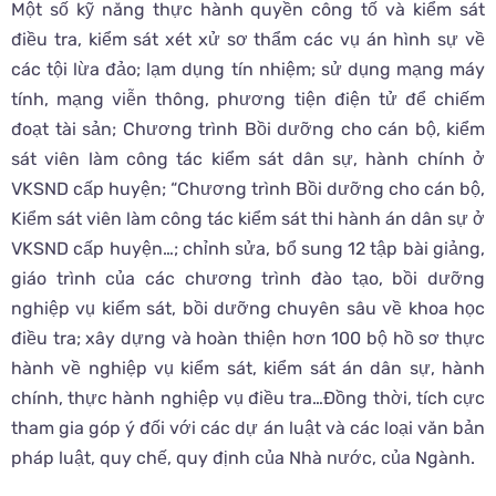
Một số kỹ năng thực hành quyền công tố và kiểm sát
điều tra, kiểm sát xét xử sơ thẩm các vụ án hình sự về
các tội lừa đảo; lạm dụng tín nhiệm; sử dụng mạng máy
tính, mạng viễn thông, phương tiện điện tử để chiếm
đoạt tài sản; Chương trình Bồi dưỡng cho cán bộ, kiểm
sát viên làm công tác kiểm sát dân sự, hành chính ở
VKSND cấp huyện; “Chương trình Bồi dưỡng cho cán bộ,
Kiểm sát viên làm công tác kiểm sát thi hành án dân sự ở
VKSND cấp huyện…; chỉnh sửa, bổ sung 12 tập bài giảng,
giáo trình của các chương trình đào tạo, bồi dưỡng
nghiệp vụ kiểm sát, bồi dưỡng chuyên sâu về khoa học
điều tra; xây dựng và hoàn thiện hơn 100 bộ hồ sơ thực
hành về nghiệp vụ kiểm sát, kiểm sát án dân sự, hành
chính, thực hành nghiệp vụ điều tra…Đồng thời, tích cực
tham gia góp ý đối với các dự án luật và các loại văn bản
pháp luật, quy chế, quy định của Nhà nước, của Ngành.