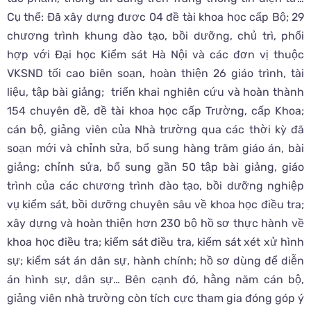
Cụ thể: Đã xây dựng được 04 đề tài khoa học cấp Bộ; 29
chương trình khung đào tạo, bồi dưỡng, chủ trì, phối
hợp với Đại học Kiểm sát Hà Nội và các đơn vị thuộc
VKSND tối cao biên soạn, hoàn thiện 26 giáo trình, tài
liệu, tập bài giảng; triển khai nghiên cứu và hoàn thành
154 chuyên đề, đề tài khoa học cấp Trường, cấp Khoa;
cán bộ, giảng viên của Nhà trường qua các thời kỳ đã
soạn mới và chỉnh sửa, bổ sung hàng trăm giáo án, bài
giảng; chỉnh sửa, bổ sung gần 50 tập bài giảng, giáo
trình của các chương trình đào tạo, bồi dưỡng nghiệp
vụ kiểm sát, bồi dưỡng chuyên sâu về khoa học điều tra;
xây dựng và hoàn thiện hơn 230 bộ hồ sơ thực hành về
khoa học điều tra; kiểm sát điều tra, kiểm sát xét xử hình
sự; kiểm sát án dân sự, hành chính; hồ sơ dùng để diễn
án hình sự, dân sự… Bên cạnh đó, hằng năm cán bộ,
giảng viên nhà trường còn tích cực tham gia đóng góp ý