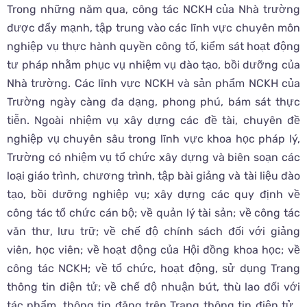
Trong những năm qua, công tác NCKH của Nhà trường
được đẩy mạnh, tập trung vào các lĩnh vực chuyên môn
nghiệp vụ thực hành quyền công tố, kiểm sát hoạt động
tư pháp nhằm phục vụ nhiệm vụ đào tạo, bồi dưỡng của
Nhà trường. Các lĩnh vực NCKH và sản phẩm NCKH của
Trường ngày càng đa dạng, phong phú, bám sát thực
tiễn. Ngoài nhiệm vụ xây dựng các đề tài, chuyên đề
nghiệp vụ chuyên sâu trong lĩnh vực khoa học pháp lý,
Trường có nhiệm vụ tổ chức xây dựng và biên soạn các
loại giáo trình, chương trình, tập bài giảng và tài liệu đào
tạo, bồi dưỡng nghiệp vụ; xây dựng các quy định về
công tác tổ chức cán bộ; về quản lý tài sản; về công tác
văn thư, lưu trữ; về chế độ chính sách đối với giảng
viên, học viên; về hoạt động của Hội đồng khoa học; về
công tác NCKH; về tổ chức, hoạt động, sử dụng Trang
thông tin điện tử; về chế độ nhuận bút, thù lao đối với
tác phẩm, thông tin đăng trên Trang thông tin điện tử…