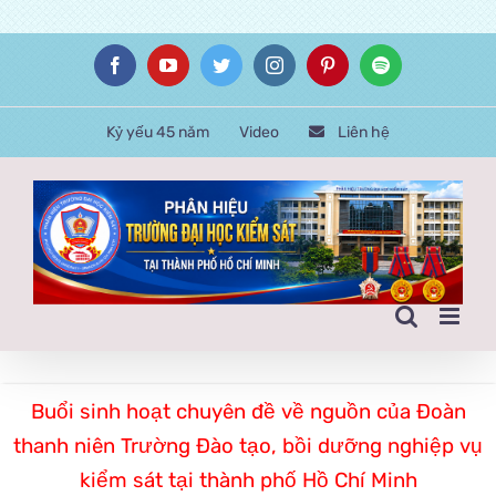
Skip
Facebook
YouTube
Twitter
Instagram
Pinterest
Spotify
to
content
Kỷ yếu 45 năm
Video
Liên hệ
Buổi sinh hoạt chuyên đề về nguồn của Đoàn
thanh niên Trường Đào tạo, bồi dưỡng nghiệp vụ
kiểm sát tại thành phố Hồ Chí Minh