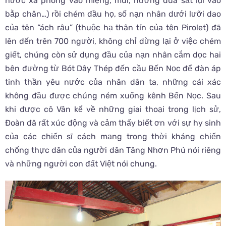
nước xà phòng vào miệng, mũi, nướng đũa sắt lụi vào
bằp chân…) rồi chém đầu họ, số nạn nhân dưới lưỡi dao
của tên “ách râu” (thuộc hạ thân tín của tên Pirolet) đã
lên đến trên 700 người, không chỉ dừng lại ở việc chém
giết, chúng còn sử dụng đầu của nạn nhân cắm dọc hai
bên đường từ Bót Dây Thép đến cầu Bến Nọc để đàn áp
tinh thần yêu nước của nhân dân ta, những cái xác
không đầu được chúng ném xuống kênh Bến Nọc. Sau
khi được cô Vân kể về những giai thoại trong lịch sử,
Đoàn đã rất xúc động và cảm thấy biết ơn với sự hy sinh
của các chiến sĩ cách mạng trong thời kháng chiến
chống thực dân của người dân Tăng Nhơn Phú nói riêng
và những người con đất Việt nói chung.