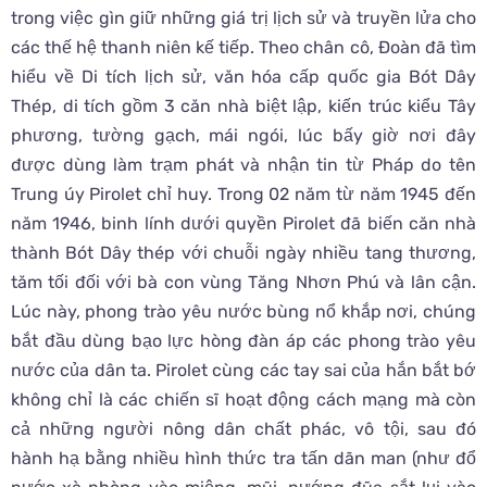
trong việc gìn giữ những giá trị lịch sử và truyền lửa cho
các thế hệ thanh niên kế tiếp. Theo chân cô, Đoàn đã tìm
hiểu về Di tích lịch sử, văn hóa cấp quốc gia Bót Dây
Thép, di tích gồm 3 căn nhà biệt lập, kiến trúc kiểu Tây
phương, tường gạch, mái ngói, lúc bấy giờ nơi đây
được dùng làm trạm phát và nhận tin từ Pháp do tên
Trung úy Pirolet chỉ huy. Trong 02 năm từ năm 1945 đến
năm 1946, binh lính dưới quyền Pirolet đã biến căn nhà
thành Bót Dây thép với chuỗi ngày nhiều tang thương,
tăm tối đối với bà con vùng Tăng Nhơn Phú và lân cận.
Lúc này, phong trào yêu nước bùng nổ khắp nơi, chúng
bắt đầu dùng bạo lực hòng đàn áp các phong trào yêu
nước của dân ta. Pirolet cùng các tay sai của hắn bắt bớ
không chỉ là các chiến sĩ hoạt động cách mạng mà còn
cả những người nông dân chất phác, vô tội, sau đó
hành hạ bằng nhiều hình thức tra tấn dãn man (như đổ