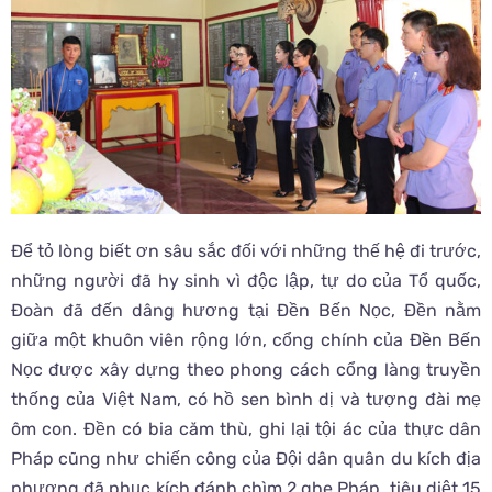
Để tỏ lòng biết ơn sâu sắc đối với những thế hệ đi trước,
những người đã hy sinh vì độc lập, tự do của Tổ quốc,
Đoàn đã đến dâng hương tại Đền Bến Nọc, Đền nằm
giữa một khuôn viên rộng lớn, cổng chính của Đền Bến
Nọc được xây dựng theo phong cách cổng làng truyền
thống của Việt Nam, có hồ sen bình dị và tượng đài mẹ
ôm con. Đền có bia căm thù, ghi lại tội ác của thực dân
Pháp cũng như chiến công của Đội dân quân du kích địa
phương đã phục kích đánh chìm 2 ghe Pháp, tiêu diệt 15