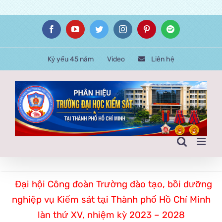
Skip
Facebook
YouTube
Twitter
Instagram
Pinterest
Spotify
to
content
Kỷ yếu 45 năm
Video
Liên hệ
Đại hội Công đoàn Trường đào tạo, bồi dưỡng
nghiệp vụ Kiểm sát tại Thành phố Hồ Chí Minh
làn thứ XV, nhiệm kỳ 2023 – 2028