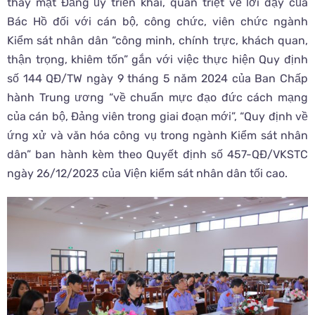
thay mặt Đảng ủy triển khai, quán triệt về lời dạy của
Bác Hồ đối với cán bộ, công chức, viên chức ngành
Kiểm sát nhân dân “công minh, chính trực, khách quan,
thận trọng, khiêm tốn” gắn với việc thực hiện Quy định
số 144 QĐ/TW ngày 9 tháng 5 năm 2024 của Ban Chấp
hành Trung ương “về chuẩn mực đạo đức cách mạng
của cán bộ, Đảng viên trong giai đoạn mới”, “Quy định về
ứng xử và văn hóa công vụ trong ngành Kiểm sát nhân
dân” ban hành kèm theo Quyết định số 457-QĐ/VKSTC
ngày 26/12/2023 của Viện kiểm sát nhân dân tối cao.