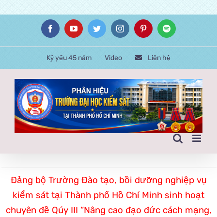
Skip
Facebook
YouTube
Twitter
Instagram
Pinterest
Spotify
to
content
Kỷ yếu 45 năm
Video
Liên hệ
Đảng bộ Trường Đào tạo, bồi dưỡng nghiệp vụ
kiểm sát tại Thành phố Hồ Chí Minh sinh hoạt
chuyên đề Qúy III “Nâng cao đạo đức cách mạng,