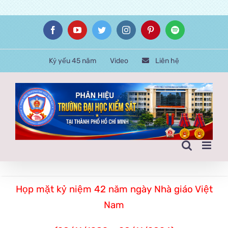
Skip
Facebook
YouTube
Twitter
Instagram
Pinterest
Spotify
to
content
Kỷ yếu 45 năm
Video
Liên hệ
Họp mặt kỷ niệm 42 năm ngày Nhà giáo Việt
Nam