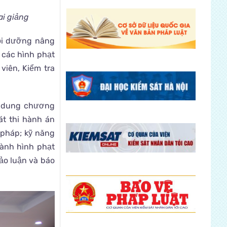
ai giảng
bồi dưỡng nâng
, các hình phạt
viên, Kiểm tra
i dung chương
t thi hành án
 pháp; kỹ năng
hành hình phạt
ảo luận và báo