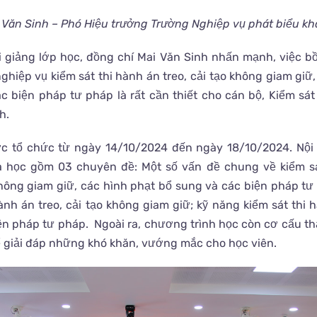
 Văn Sinh – Phó Hiệu trưởng Trường Nghiệp vụ phát biểu kh
i giảng lớp học, đồng chí Mai Văn Sinh nhấn mạnh, việc 
ghiệp vụ kiểm sát thi hành án treo, cải tạo không giam giữ
c biện pháp tư pháp là rất cần thiết cho cán bộ, Kiểm sát 
h.
c tổ chức từ ngày 14/10/2024 đến ngày 18/10/2024. Nộ
óa học gồm 03 chuyên đề: Một số vấn đề chung về kiểm sá
 không giam giữ, các hình phạt bổ sung và các biện pháp tư
hành án treo, cải tạo không giam giữ; kỹ năng kiểm sát thi 
ện pháp tư pháp. Ngoài ra, chương trình học còn cơ cấu th
ể giải đáp những khó khăn, vướng mắc cho học viên.