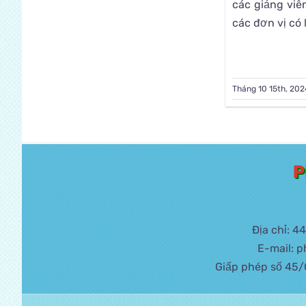
các giảng viê
các đơn vị có 
Tháng 10 15th, 202
P
Địa chỉ: 
E-mail: 
Giấp phép số 45/