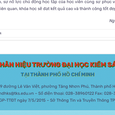
n, sự nỗ lực chủ động học tập của học viên cùng sự phục 
liên quan, khóa học sẽ đạt kết quả cao và thành công tốt đẹ
Ng
4
HÂN HIỆU TRƯỜNG ĐẠI HỌC KIỂM S
TẠI THÀNH PHỐ HỒ CHÍ MINH
449 đường Lê Văn Việt, phường Tăng Nhơn Phú, Thành phố H
phdhks@tks.edu.vn – Số điện thoại: 028-38960122 Fax: 028
GP-TTĐT ngày 7/5/2015 – Sở Thông Tin và Truyền Thông TP.