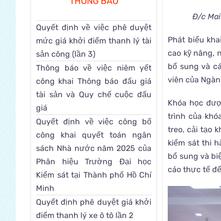
THÔNG BÁO
Đ/c Mai
Quyết định về việc phê duyệt
Phát biểu kha
mức giá khởi điểm thanh lý tài
cao kỹ năng, n
sản công (lần 3)
bổ sung và cá
Thông báo về việc niêm yết
viên của Ngàn
công khai Thông báo đấu giá
tài sản và Quy chế cuộc đấu
Khóa học đượ
giá
trình của kh
Quyết định về việc công bố
treo, cải tạo
công khai quyết toán ngân
kiểm sát thi 
sách Nhà nước năm 2025 của
bổ sung và bi
Phân hiệu Trường Đại học
cáo thực tế đ
Kiểm sát tại Thành phố Hồ Chí
Minh
Quyết định phê duyệt giá khởi
điểm thanh lý xe ô tô lần 2