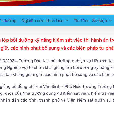
ồi dưỡng
Nghiên cứu khoa học
Tin tức – Sự kiện
 lớp bồi dưỡng kỹ năng kiểm sát việc thi hành án tr
giữ, các hình phạt bổ sung và các biện pháp tư p
10/2024, Trường Đào tạo, bồi dưỡng nghiệp vụ kiểm sát tạ
ờng Nghiệp vụ) tổ chức khai giảng lớp bồi dưỡng kỹ năng kiể
cải tạo không giam giữ, các hình phạt bổ sung và các biện 
giảng có đồng chí Mai Văn Sinh – Phó Hiệu trưởng Trường 
g, khoa của Nhà trường cùng 48 Kiểm sát viên, Kiểm tra viê
 nhân dân các tỉnh, thành phố và Viện kiểm sát quân sự