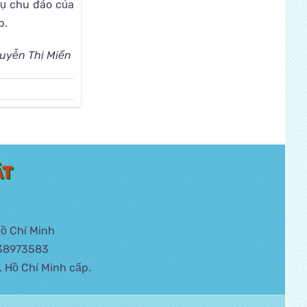
vụ chu đáo của
p.
uyễn Thị Miến
ÁT
ồ Chí Minh
-38973583
 Hồ Chí Minh cấp.