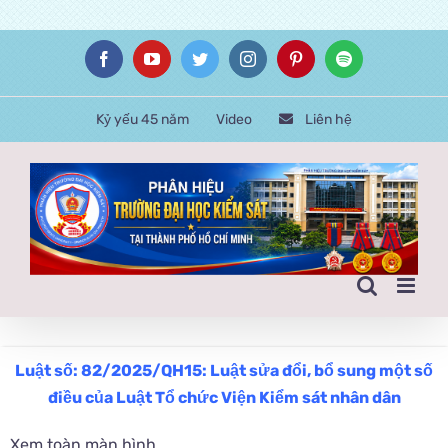
Skip
Facebook
YouTube
Twitter
Instagram
Pinterest
Spotify
to
content
Kỷ yếu 45 năm
Video
Liên hệ
Luật số: 82/2025/QH15: Luật sửa đổi, bổ sung một số
điều của Luật Tổ chức Viện Kiểm sát nhân dân
Xem toàn màn hình