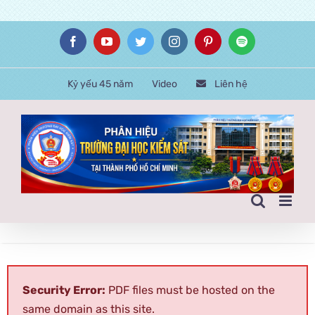
Skip
Facebook
YouTube
Twitter
Instagram
Pinterest
Spotify
to
content
Kỷ yếu 45 năm
Video
Liên hệ
Security Error:
PDF files must be hosted on the
same domain as this site.