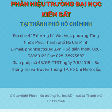
PHÂN HIỆU TRƯỜNG ĐẠI HỌC
KIỂM SÁT
TẠI THÀNH PHỐ HỒ CHÍ MINH
Địa chỉ: 449 đường Lê Văn Việt, phường Tăng
Nhơn Phú, Thành phố Hồ Chí Minh
E-mail: phdhks@tks.edu.vn – Số điện thoại: 028-
38960122 Fax: 028-38973583
Giấp phép số 45/GP-TTĐT ngày 7/5/2015 – Sở
Thông Tin và Truyền Thông TP. Hồ Chí Minh cấp.
© Copyright Phân hiệu trường Đại học kiểm sát tại Thành phố
Hồ Chí Minh