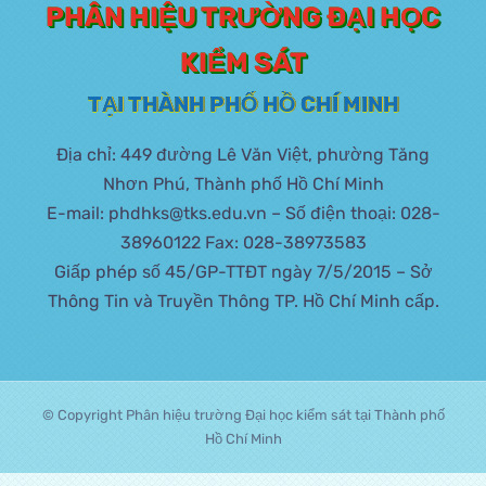
PHÂN HIỆU TRƯỜNG ĐẠI HỌC
KIỂM SÁT
TẠI THÀNH PHỐ HỒ CHÍ MINH
Địa chỉ: 449 đường Lê Văn Việt, phường Tăng
Nhơn Phú, Thành phố Hồ Chí Minh
E-mail: phdhks@tks.edu.vn – Số điện thoại: 028-
38960122 Fax: 028-38973583
Giấp phép số 45/GP-TTĐT ngày 7/5/2015 – Sở
Thông Tin và Truyền Thông TP. Hồ Chí Minh cấp.
© Copyright Phân hiệu trường Đại học kiểm sát tại Thành phố
Hồ Chí Minh