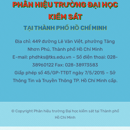
PHÂN HIỆU TRƯỜNG ĐẠI HỌC
KIỂM SÁT
TẠI THÀNH PHỐ HỒ CHÍ MINH
Địa chỉ: 449 đường Lê Văn Việt, phường Tăng
Nhơn Phú, Thành phố Hồ Chí Minh
E-mail: phdhks@tks.edu.vn – Số điện thoại: 028-
38960122 Fax: 028-38973583
Giấp phép số 45/GP-TTĐT ngày 7/5/2015 – Sở
Thông Tin và Truyền Thông TP. Hồ Chí Minh cấp.
© Copyright Phân hiệu trường Đại học kiểm sát tại Thành phố
Hồ Chí Minh