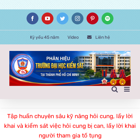
Skip
Facebook
YouTube
Twitter
Instagram
Pinterest
Spotify
to
content
Kỷ yếu 45 năm
Video
Liên hệ
Tập huấn chuyên sâu kỹ năng hỏi cung, lấy lời
khai và kiểm sát việc hỏi cung bị can, lấy lời khai
người tham gia tố tụng