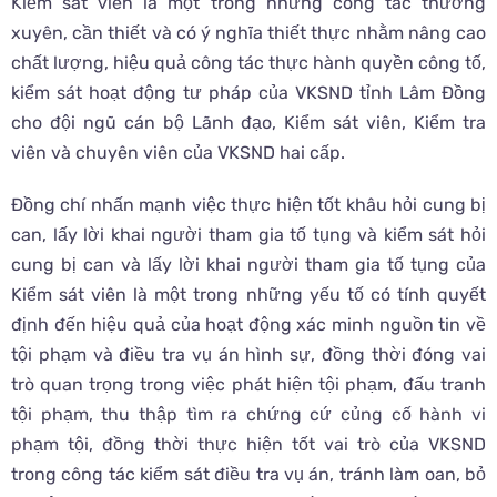
Kiểm sát viên là một trong những công tác thường
xuyên, cần thiết và có ý nghĩa thiết thực nhằm nâng cao
chất lượng, hiệu quả công tác thực hành quyền công tố,
kiểm sát hoạt động tư pháp của VKSND tỉnh Lâm Đồng
cho đội ngũ cán bộ Lãnh đạo, Kiểm sát viên, Kiểm tra
viên và chuyên viên của VKSND hai cấp.
Đồng chí nhấn mạnh việc thực hiện tốt khâu hỏi cung bị
can, lấy lời khai người tham gia tố tụng và kiểm sát hỏi
cung bị can và lấy lời khai người tham gia tố tụng của
Kiểm sát viên là một trong những yếu tố có tính quyết
định đến hiệu quả của hoạt động xác minh nguồn tin về
tội phạm và điều tra vụ án hình sự, đồng thời đóng vai
trò quan trọng trong việc phát hiện tội phạm, đấu tranh
tội phạm, thu thập tìm ra chứng cứ củng cố hành vi
phạm tội, đồng thời thực hiện tốt vai trò của VKSND
trong công tác kiểm sát điều tra vụ án, tránh làm oan, bỏ