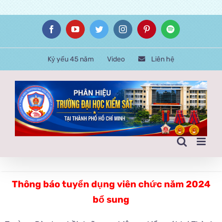
Skip
Facebook
YouTube
Twitter
Instagram
Pinterest
Spotify
to
content
Kỷ yếu 45 năm
Video
Liên hệ
Thông báo tuyển dụng viên chức năm 2024
bổ sung