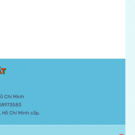
ÁT
ồ Chí Minh
-38973583
 Hồ Chí Minh cấp.