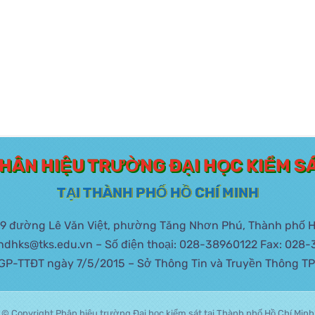
HÂN HIỆU TRƯỜNG ĐẠI HỌC KIỂM S
TẠI THÀNH PHỐ HỒ CHÍ MINH
449 đường Lê Văn Việt, phường Tăng Nhơn Phú, Thành phố H
phdhks@tks.edu.vn – Số điện thoại: 028-38960122 Fax: 028
GP-TTĐT ngày 7/5/2015 – Sở Thông Tin và Truyền Thông TP.
© Copyright Phân hiệu trường Đại học kiểm sát tại Thành phố Hồ Chí Minh