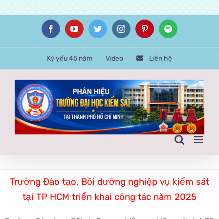
Skip
Facebook
YouTube
Twitter
Instagram
Pinterest
Spotify
to
content
Kỷ yếu 45 năm
Video
Liên hệ
Trường Đào tạo, Bồi dưỡng nghiệp vụ kiểm sát
tại TP HCM triển khai công tác năm 2025