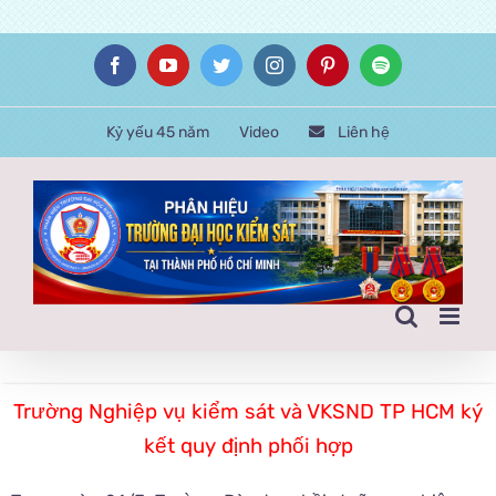
Skip
Facebook
YouTube
Twitter
Instagram
Pinterest
Spotify
to
content
Kỷ yếu 45 năm
Video
Liên hệ
Trường Nghiệp vụ kiểm sát và VKSND TP HCM ký
kết quy định phối hợp