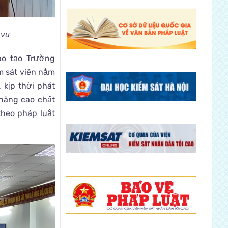
 vụ
ào tạo Trường
m sát viên nắm
 kịp thời phát
 nâng cao chất
theo pháp luật