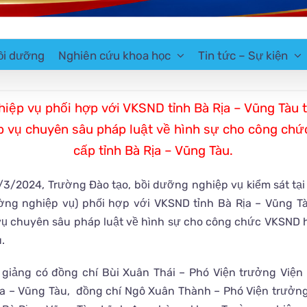
ồi dưỡng
Nghiên cứu khoa học
Tin tức – Sự kiện
iệp vụ phối hợp với VKSND tỉnh Bà Rịa – Vũng Tàu 
p vụ chuyên sâu pháp luật về hình sự cho công chứ
cấp tỉnh Bà Rịa – Vũng Tàu.
3/2024, Trường Đào tạo, bồi dưỡng nghiệp vụ kiểm sát tạ
ờng nghiệp vụ) phối hợp với VKSND tỉnh Bà Rịa – Vũng T
ụ chuyên sâu pháp luật về hình sự cho công chức VKSND h
.
giảng có đồng chí Bùi Xuân Thái – Phó Viện trưởng Viện
ịa – Vũng Tàu, đồng chí Ngô Xuân Thành – Phó Viện trưởng