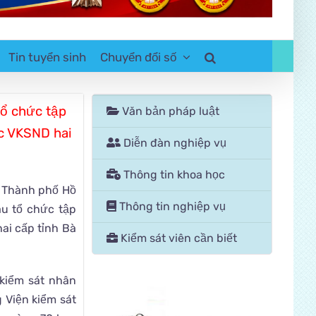
Tin tuyển sinh
Chuyển đổi số
tổ chức tập
Văn bản pháp luật
c VKSND hai
Diễn đàn nghiệp vụ
Thông tin khoa học
i Thành phố Hồ
Thông tin nghiệp vụ
àu tổ chức tập
ai cấp tỉnh Bà
Kiểm sát viên cần biết
 kiểm sát nhân
 Viện kiểm sát