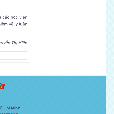
a các học viên
iệm về lý luận
uyễn Thị Miến
ÁT
ồ Chí Minh