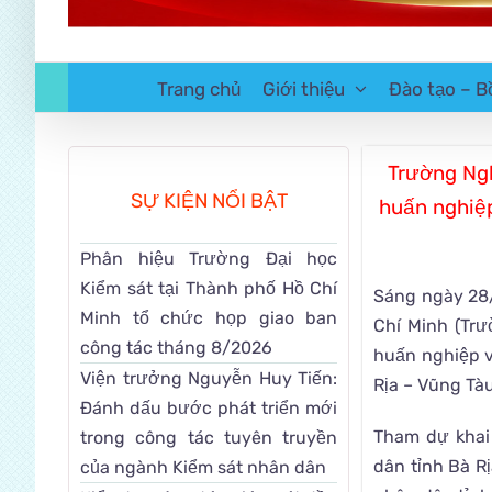
Trang chủ
Giới thiệu
Đào tạo – B
Trường Ngh
SỰ KIỆN NỔI BẬT
huấn nghiệ
Phân hiệu Trường Đại học
Kiểm sát tại Thành phố Hồ Chí
Sáng ngày 28/
Minh tổ chức họp giao ban
Chí Minh (Trư
công tác tháng 8/2026
huấn nghiệp v
Viện trưởng Nguyễn Huy Tiến:
Rịa – Vũng Tàu
Đánh dấu bước phát triển mới
Tham dự khai 
trong công tác tuyên truyền
dân tỉnh Bà R
của ngành Kiểm sát nhân dân