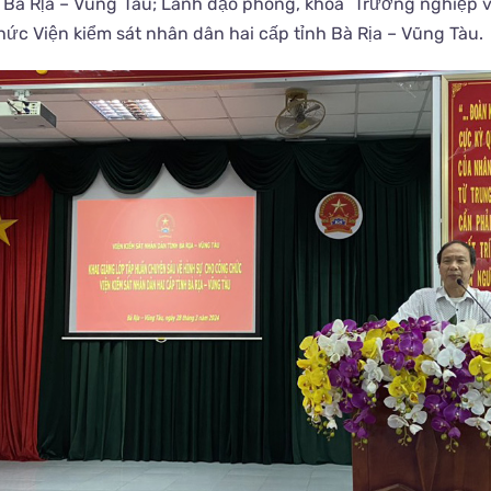
 Bà Rịa – Vũng Tàu; Lãnh đạo phòng, khoa Trường nghiệp 
hức Viện kiểm sát nhân dân hai cấp tỉnh Bà Rịa – Vũng Tàu.