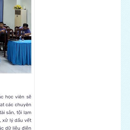
c học viên sẽ
đạt các chuyên
ài sản, tội lạm
, xử lý dấu vết
ác dữ liệu điện