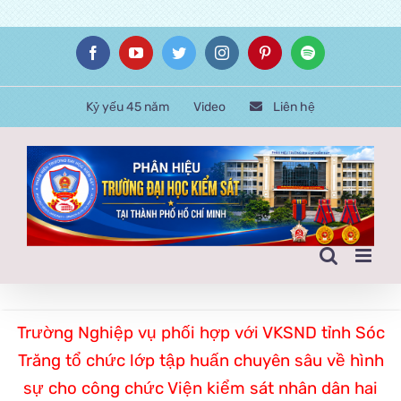
Skip
Facebook
YouTube
Twitter
Instagram
Pinterest
Spotify
to
content
Kỷ yếu 45 năm
Video
Liên hệ
Trường Nghiệp vụ phối hợp với VKSND tỉnh Sóc
Trăng tổ chức lớp tập huấn chuyên sâu về hình
sự cho công chức Viện kiểm sát nhân dân hai