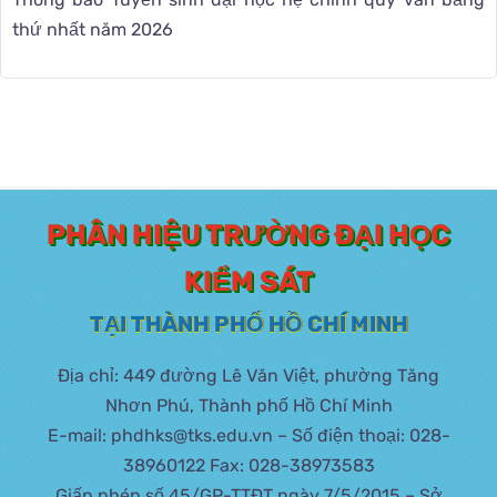
thứ nhất năm 2026
PHÂN HIỆU TRƯỜNG ĐẠI HỌC
KIỂM SÁT
TẠI THÀNH PHỐ HỒ CHÍ MINH
Địa chỉ: 449 đường Lê Văn Việt, phường Tăng
Nhơn Phú, Thành phố Hồ Chí Minh
E-mail: phdhks@tks.edu.vn – Số điện thoại: 028-
38960122 Fax: 028-38973583
Giấp phép số 45/GP-TTĐT ngày 7/5/2015 – Sở