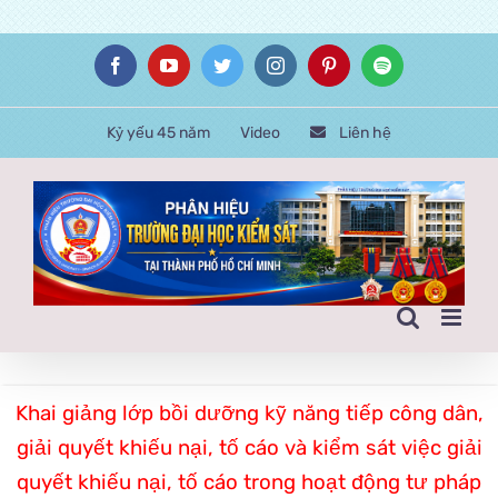
Skip
Facebook
YouTube
Twitter
Instagram
Pinterest
Spotify
to
content
Kỷ yếu 45 năm
Video
Liên hệ
Khai giảng lớp bồi dưỡng kỹ năng tiếp công dân,
giải quyết khiếu nại, tố cáo và kiểm sát việc giải
quyết khiếu nại, tố cáo trong hoạt động tư pháp