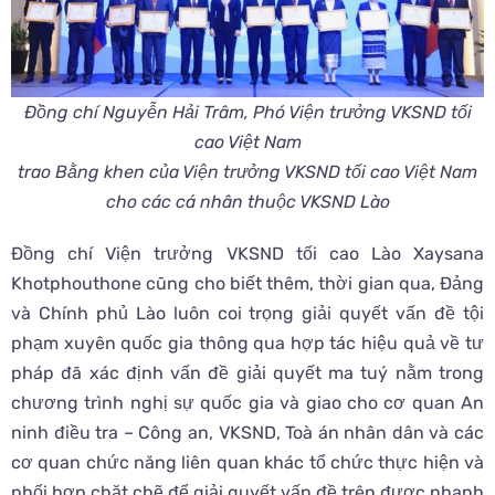
Đồng chí Nguyễn Hải Trâm, Phó Viện trưởng VKSND tối
cao Việt Nam
trao Bằng khen của Viện trưởng VKSND tối cao Việt Nam
cho các cá nhân thuộc VKSND Lào
Đồng chí Viện trưởng VKSND tối cao Lào Xaysana
Khotphouthone cũng cho biết thêm, thời gian qua, Đảng
và Chính phủ Lào luôn coi trọng giải quyết vấn đề tội
phạm xuyên quốc gia thông qua hợp tác hiệu quả về tư
pháp đã xác định vấn đề giải quyết ma tuý nằm trong
chương trình nghị sự quốc gia và giao cho cơ quan An
ninh điều tra – Công an, VKSND, Toà án nhân dân và các
cơ quan chức năng liên quan khác tổ chức thực hiện và
phối hợp chặt chẽ để giải quyết vấn đề trên được nhanh