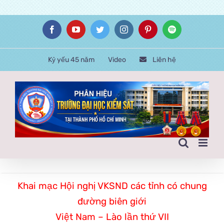
Skip
Facebook
YouTube
Twitter
Instagram
Pinterest
Spotify
to
content
Kỷ yếu 45 năm
Video
Liên hệ
Khai mạc Hội nghị VKSND các tỉnh có chung
đường biên giới
Việt Nam – Lào lần thứ VII