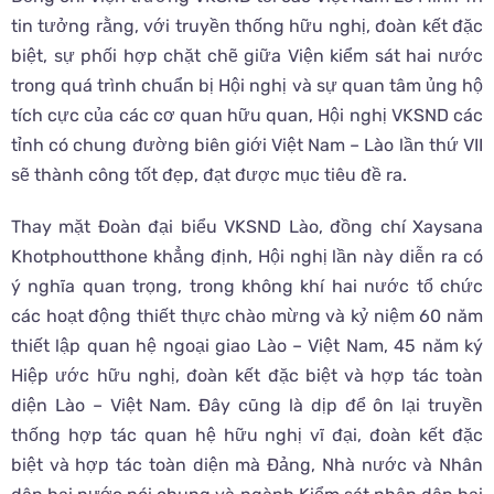
tin tưởng rằng, với truyền thống hữu nghị, đoàn kết đặc
biệt, sự phối hợp chặt chẽ giữa Viện kiểm sát hai nước
trong quá trình chuẩn bị Hội nghị và sự quan tâm ủng hộ
tích cực của các cơ quan hữu quan, Hội nghị VKSND các
tỉnh có chung đường biên giới Việt Nam – Lào lần thứ VII
sẽ thành công tốt đẹp, đạt được mục tiêu đề ra.
Thay mặt Đoàn đại biểu VKSND Lào, đồng chí Xaysana
Khotphoutthone khẳng định, Hội nghị lần này diễn ra có
ý nghĩa quan trọng, trong không khí hai nước tổ chức
các hoạt động thiết thực chào mừng và kỷ niệm 60 năm
thiết lập quan hệ ngoại giao Lào – Việt Nam, 45 năm ký
Hiệp ước hữu nghị, đoàn kết đặc biệt và hợp tác toàn
diện Lào – Việt Nam. Đây cũng là dịp để ôn lại truyền
thống hợp tác quan hệ hữu nghị vĩ đại, đoàn kết đặc
biệt và hợp tác toàn diện mà Đảng, Nhà nước và Nhân