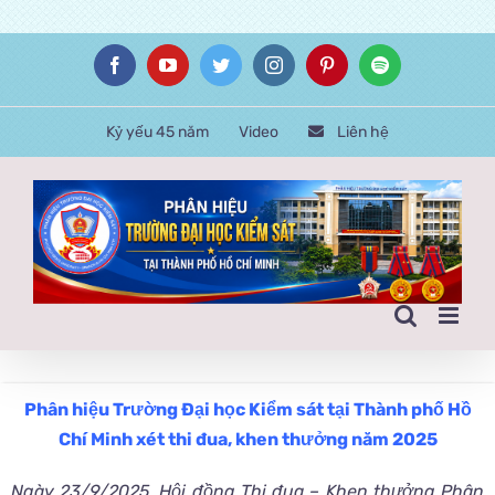
Skip
Facebook
YouTube
Twitter
Instagram
Pinterest
Spotify
to
content
Kỷ yếu 45 năm
Video
Liên hệ
Phân hiệu Trường Đại học Kiểm sát tại Thành phố Hồ
Chí Minh
xét thi đua, khen thưởng năm 2025
Ngày 23/9/2025, Hội đồng Thi đua – Khen thưởng Phân