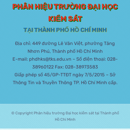
PHÂN HIỆU TRƯỜNG ĐẠI HỌC
KIỂM SÁT
TẠI THÀNH PHỐ HỒ CHÍ MINH
Địa chỉ: 449 đường Lê Văn Việt, phường Tăng
Nhơn Phú, Thành phố Hồ Chí Minh
E-mail: phdhks@tks.edu.vn – Số điện thoại: 028-
38960122 Fax: 028-38973583
Giấp phép số 45/GP-TTĐT ngày 7/5/2015 – Sở
Thông Tin và Truyền Thông TP. Hồ Chí Minh cấp.
© Copyright Phân hiệu trường Đại học kiểm sát tại Thành phố
Hồ Chí Minh