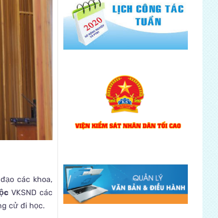
 đạo các khoa,
ộc
VKSND các
g cử đi học.