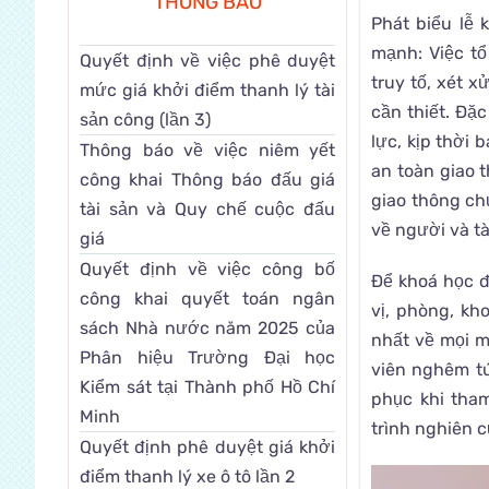
THÔNG BÁO
Phát biểu lễ 
mạnh: Việc tổ
Quyết định về việc phê duyệt
truy tố, xét 
mức giá khởi điểm thanh lý tài
cần thiết. Đặ
sản công (lần 3)
lực, kịp thời 
Thông báo về việc niêm yết
an toàn giao 
công khai Thông báo đấu giá
giao thông ch
tài sản và Quy chế cuộc đấu
về người và tà
giá
Quyết định về việc công bố
Để khoá học đ
công khai quyết toán ngân
vị, phòng, kh
sách Nhà nước năm 2025 của
nhất về mọi m
Phân hiệu Trường Đại học
viên nghêm tú
Kiểm sát tại Thành phố Hồ Chí
phục khi tham
Minh
trình nghiên 
Quyết định phê duyệt giá khởi
điểm thanh lý xe ô tô lần 2