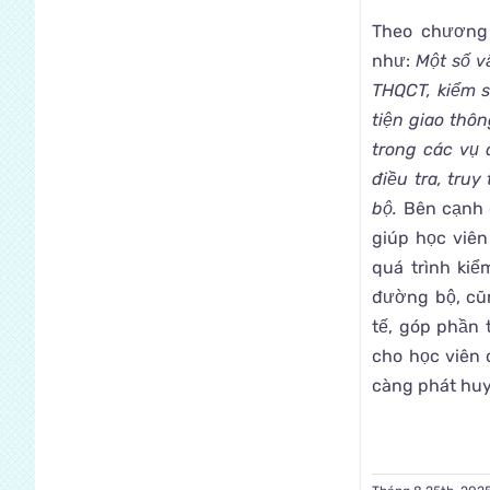
Theo chương 
như:
Một số v
THQCT, kiểm 
tiện giao thôn
trong các vụ
điều tra, tru
bộ.
Bên cạnh đ
giúp học viên
quá trình kiể
đường bộ, cũ
tế, góp phần 
cho học viên 
càng phát huy