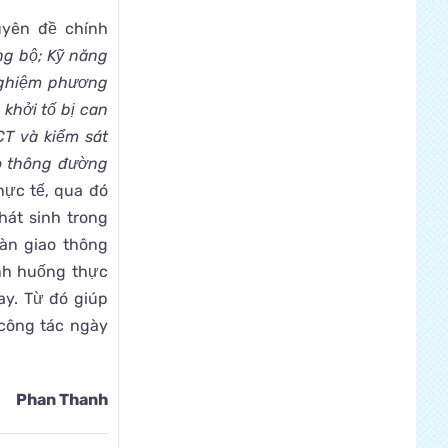
uyên đề chính
ng bộ; Kỹ năng
nghiệm phương
 khởi tố bị can
CT và kiểm sát
ao thông đường
ực tế, qua đó
hát sinh trong
oàn giao thông
nh huống thực
ay. Từ đó giúp
 công tác ngày
Phan Thanh