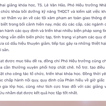
khai giảng khóa học, TS. Lê Văn Hảo, Phó Hiệu trưởng N
 chức khóa bồi dưỡng kỹ năng THQCT và kiểm sát việc khởi
xử sơ thẩm vụ án về các tội xâm phạm an toàn giao thông đ
c biệt trong bối cảnh hiện nay, mặc dù các cấp, các ngành 
ban hành các quy định và triển khai nhiều biện pháp song tì
thông vẫn diễn biến phức tạp, tình trạng vi phạm các quy đ
ưa có dấu hiệu thuyên giảm, tiếp tục gây ra những thiệt hạ
i sản.
ạt được mục tiêu đề ra, đồng chí Phó Hiệu trưởng cũng c
oa cần thường xuyên phối hợp chặt chẽ, hỗ trợ, tạo điều 
ặt cho công tác tổ chức, triển khai khóa học. Đồng thời y
c chấp hành nội quy, quy định của Phân hiệu về giờ giấc 
 gia lớp học, cũng như tích cực trao đổi với các giảng 
cứu nhằm đạt được kết quả học tập tốt nhất.