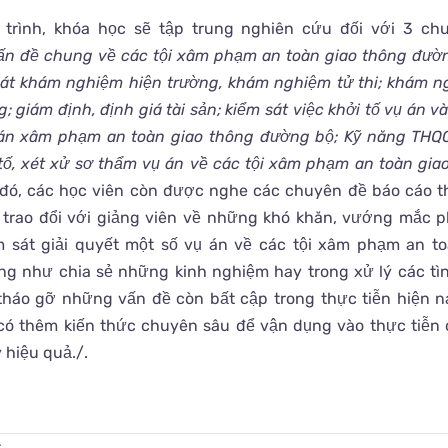
trình, khóa học sẽ tập trung nghiên cứu đối với 3 ch
ấn đề chung về các tội xâm phạm an toàn giao thông đườ
sát khám nghiệm hiện trường, khám nghiệm tử thi; khám 
g; giám định, định giá tài sản; kiểm sát việc khởi tố vụ án và
 án xâm phạm an toàn giao thông đường bộ
; Kỹ năng THQ
y tố, xét xử sơ thẩm vụ án về các tội xâm phạm an toàn gi
ó, các học viên còn được nghe các chuyên đề báo cáo th
 trao đổi với giảng viên về những khó khăn, vướng mắc p
m sát giải quyết một số vụ án về các tội xâm phạm an t
ng như chia sẻ những kinh nghiệm hay trong xử lý các tì
tháo gỡ những vấn đề còn bất cập trong thực tiễn hiện n
có thêm kiến thức chuyên sâu để vận dụng vào thực tiễn
 hiệu quả./.