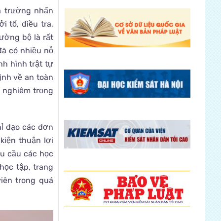
hà trường nhấn
 tố, điều tra,
ường bộ là rất
đã có nhiều nỗ
nh hình trật tự
ịnh về an toàn
i nghiêm trọng
hỉ đạo các đơn
kiện thuận lợi
êu cầu các học
học tập, trang
viên trong quá