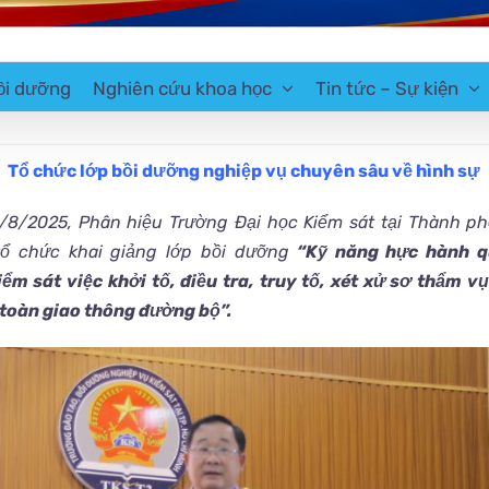
ồi dưỡng
Nghiên cứu khoa học
Tin tức – Sự kiện
Tổ chức lớp bồi dưỡng nghiệp vụ chuyên sâu về hình sự
/8/2025
, Phân hiệu Trường Đại học Kiểm sát tại Thành p
 tổ chức khai giảng
lớp
bồi dưỡng
“Kỹ năng hực hành q
ểm sát việc khởi tố, điều tra, truy tố, xét xử sơ thẩm vụ
toàn giao thông đường bộ”.